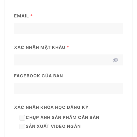
EMAIL
*
XÁC NHẬN MẬT KHẨU
*
FACEBOOK CỦA BẠN
XÁC NHẬN KHÓA HỌC ĐĂNG KÝ:
CHỤP ẢNH SẢN PHẨM CĂN BẢN
SẢN XUẤT VIDEO NGẮN