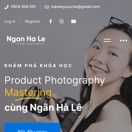
0904 906 591
hanangcourse@gmail.com
Log in
Register
KHÁM PHÁ KHÓA HỌC
Product Photography
Mastering
cùng Ngân Hà Lê
Bắt đầu ngay